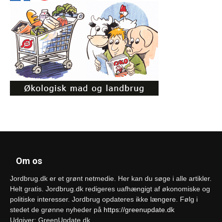
Om os
Jordbrug.dk er et grønt netmedie. Her kan du søge i alle artikler.
Helt gratis. Jordbrug.dk redigeres uafhængigt af økonomiske og
politiske interesser. Jordbrug opdateres ikke længere. Følg i
stedet de grønne nyheder på
https://greenupdate.dk
Udgiver: GreenUpdate.dk