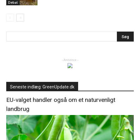
Debat
- Annonce -
Seneste indlæg: GreenUpdate.dk
EU-valget handler også om et naturvenligt
landbrug