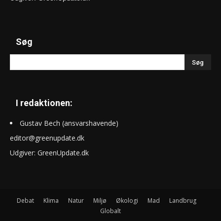
Søg
I redaktionen:
Gustav Bech (ansvarshavende)
editor@greenupdate.dk
Udgiver: GreenUpdate.dk
Debat
Klima
Natur
Miljø
Økologi
Mad
Landbrug
Globalt