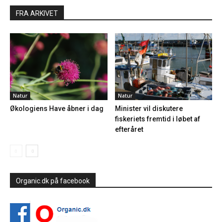
FRA ARKIVET
Natur
Natur
Økologiens Have åbner i dag
Minister vil diskutere
fiskeriets fremtid i løbet af
efteråret
Organic.dk på facebook