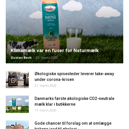
Klimamælk var en fuser for Naturmælk
Gustav Bech
-
25. marts 2020
Økologiske spisesteder leverer take-away
under corona-krisen
21. marts 2020
Danmarks første økologiske CO2-neutrale
mælk klar i butikkerne
17. marts 2020
Gode chancer til forslag om at omlægge