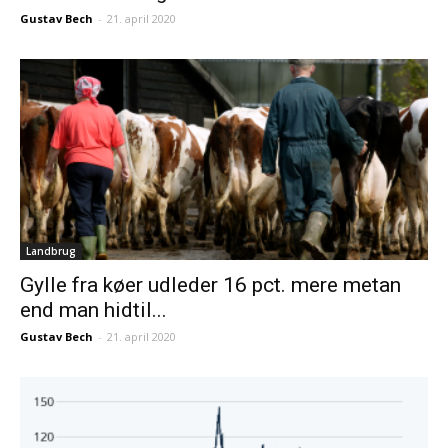
Gustav Bech
-
21. april 2020
Landbrug
Gylle fra køer udleder 16 pct. mere metan
end man hidtil...
Gustav Bech
-
21. april 2020