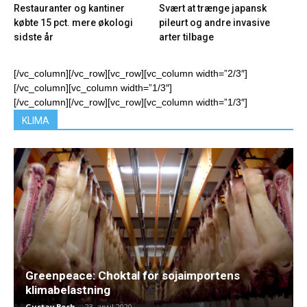
Restauranter og kantiner
Svært at trænge japansk
købte 15 pct. mere økologi
pileurt og andre invasive
sidste år
arter tilbage
[/vc_column][/vc_row][vc_row][vc_column width=”2/3″]
[/vc_column][vc_column width=”1/3″]
[/vc_column][/vc_row][vc_row][vc_column width=”1/3″]
KLIMA
Greenpeace: Choktal for sojaimportens
klimabelastning
Gustav Bech
-
23. april 2020