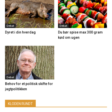
Debat
Debat
Dyret i din hverdag
Du bør spise max 300 gram
kød om ugen
Debat
Behov for et politisk skifte for
jagtpolitikken
KLODEN RUNDT