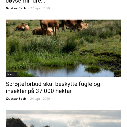
bøvse mindre...
Gustav Bech
-
27. april 2020
Natur
Sprøjteforbud skal beskytte fugle og
insekter på 37.000 hektar
Gustav Bech
-
24. april 2020