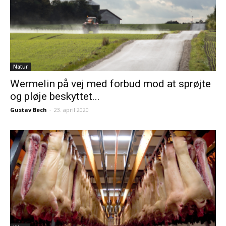
Natur
Wermelin på vej med forbud mod at sprøjte
og pløje beskyttet...
Gustav Bech
-
23. april 2020