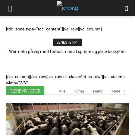
[tdc_zone type=”tdc_content”][vc_row][vc_column]
SENESTE NYT
Greenpeace: Choktal for sojaimportens klimabelastning
[/vc_column][/vc_row][vc_row el_class=”td-ss-row”][vc_column
width=”2/3″]
FLERE NYHEDER
Alle
Klima
Natur
Mere