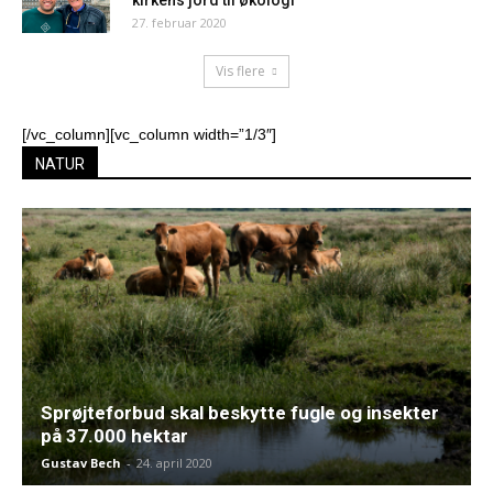
kirkens jord til økologi
27. februar 2020
Vis flere
[/vc_column][vc_column width=”1/3″]
NATUR
Sprøjteforbud skal beskytte fugle og insekter
på 37.000 hektar
Gustav Bech
-
24. april 2020