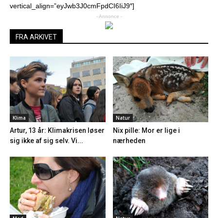
vertical_align=”eyJwb3J0cmFpdCI6IiJ9″]
- Annonce -
FRA ARKIVET
Klima
Natur
Artur, 13 år: Klimakrisen løser
Nix pille: Mor er lige i
sig ikke af sig selv. Vi...
nærheden