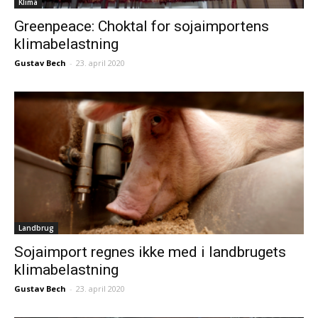
Klima
Greenpeace: Choktal for sojaimportens
klimabelastning
Gustav Bech
-
23. april 2020
Landbrug
Sojaimport regnes ikke med i landbrugets
klimabelastning
Gustav Bech
-
23. april 2020