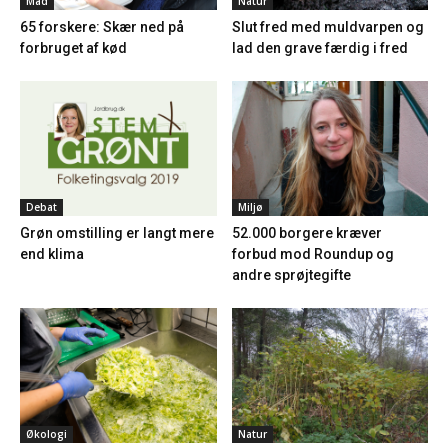
Mad
Natur
65 forskere: Skær ned på
Slut fred med muldvarpen og
forbruget af kød
lad den grave færdig i fred
Debat
Miljø
Grøn omstilling er langt mere
52.000 borgere kræver
end klima
forbud mod Roundup og
andre sprøjtegifte
Økologi
Natur