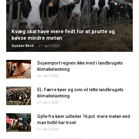
Kvæg skal have mere fedt for at prutte og
bøvse mindre metan
Gustav Bech
-
27. april 2020
Sojaimport regnes ikke med i landbrugets
klimabelastning
23. april 2020
EL: Færre køer og svin vil lette landbrugets
klimabelastning
21. april 2020
Gylle fra køer udleder 16 pct. mere metan end
man hidtil har troet
21. april 2020