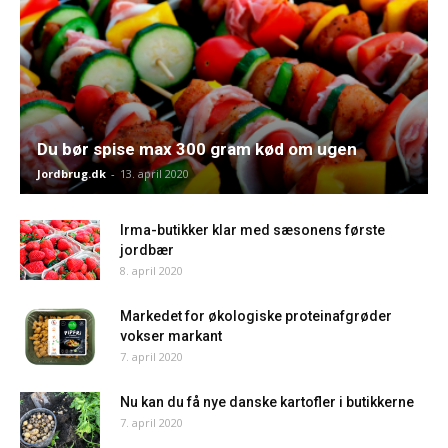
Du bør spise max 300 gram kød om ugen
Jordbrug.dk
-
13. april 2020
Irma-butikker klar med sæsonens første
jordbær
8. april 2020
Markedet for økologiske proteinafgrøder
vokser markant
7. april 2020
Nu kan du få nye danske kartofler i butikkerne
7. april 2020