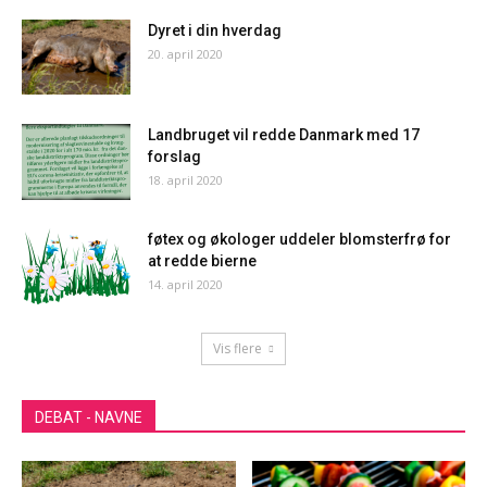
Dyret i din hverdag
20. april 2020
Landbruget vil redde Danmark med 17
forslag
18. april 2020
føtex og økologer uddeler blomsterfrø for
at redde bierne
14. april 2020
Vis flere
DEBAT - NAVNE