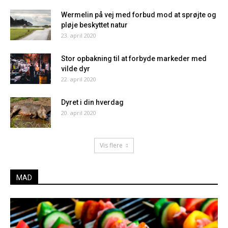
Wermelin på vej med forbud mod at sprøjte og
pløje beskyttet natur
23. april 2020
Stor opbakning til at forbyde markeder med
vilde dyr
22. april 2020
Dyret i din hverdag
20. april 2020
Vis flere
MAD