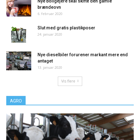
Nye boligejere skal skifte den gamle
brændeovn
6. februar 2020
Slut med gratis plastikposer
24. januar 2020
Nye dieselbiler forurener markant mere end
antaget
13. januar 2020
Vis flere
AGRO