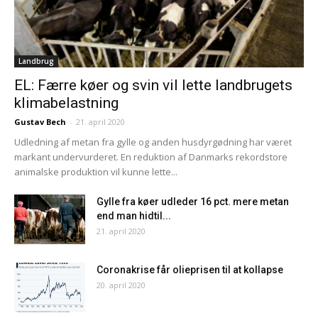
Landbrug
EL: Færre køer og svin vil lette landbrugets
klimabelastning
Gustav Bech
-
21. april 2020
Udledning af metan fra gylle og anden husdyrgødning har været
markant undervurderet. En reduktion af Danmarks rekordstore
animalske produktion vil kunne lette...
Gylle fra køer udleder 16 pct. mere metan
end man hidtil...
21. april 2020
Coronakrise får olieprisen til at kollapse
20. april 2020