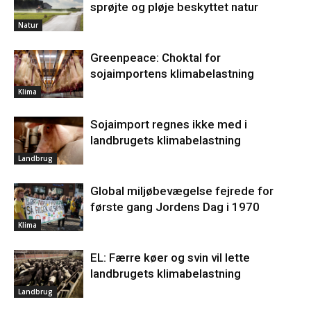
sprøjte og pløje beskyttet natur
Natur
Greenpeace: Choktal for
sojaimportens klimabelastning
Klima
Sojaimport regnes ikke med i
landbrugets klimabelastning
Landbrug
Global miljøbevægelse fejrede for
første gang Jordens Dag i 1970
Klima
EL: Færre køer og svin vil lette
landbrugets klimabelastning
Landbrug