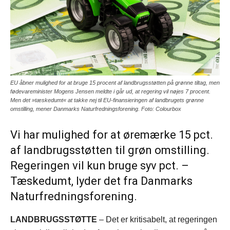
EU åbner mulighed for at bruge 15 procent af landbrugsstøtten på grønne tiltag, men
fødevareminister Mogens Jensen meldte i går ud, at regering vil nøjes 7 procent.
Men det »tæskedumt« at takke nej til EU-finansieringen af landbrugets grønne
omstilling, mener Danmarks Naturfredningsforening. Foto: Colourbox
Vi har mulighed for at øremærke 15 pct.
af landbrugsstøtten til grøn omstilling.
Regeringen vil kun bruge syv pct. –
Tæskedumt, lyder det fra Danmarks
Naturfredningsforening.
LANDBRUGSSTØTTE
– Det er kritisabelt, at regeringen