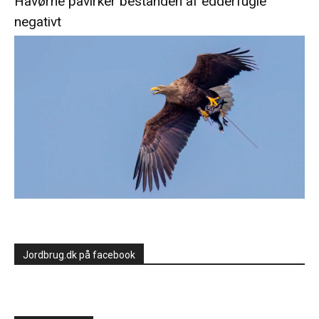
Havørne påvirker bestanden af edderfugle
negativt
Jordbrug.dk på facebook