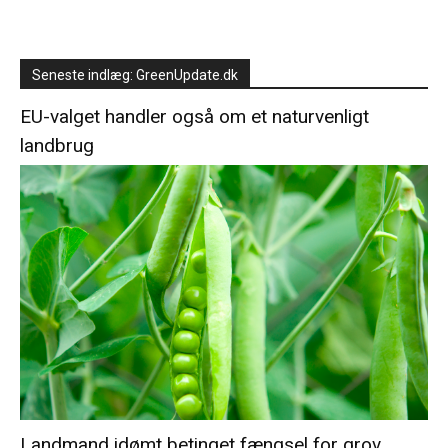
Seneste indlæg: GreenUpdate.dk
EU-valget handler også om et naturvenligt
landbrug
Landmand idømt betinget fængsel for grov