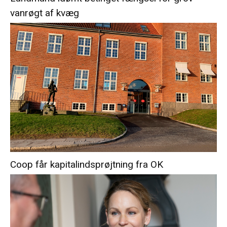
vanrøgt af kvæg
Coop får kapitalindsprøjtning fra OK