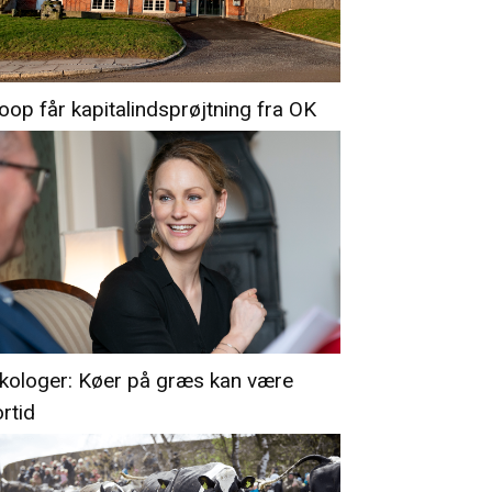
oop får kapitalindsprøjtning fra OK
kologer: Køer på græs kan være
ortid