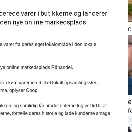
ucerede varer i butikkerne og lancerer
 den nye online markedsplads
C
 varer fra deres eget lokalområde i den lokale
.
nye online markedsplads Råhandel.
kan køre varerne ud til et lokalt opsamlingssted,
kerne, oplyser Coop.
Ø
kken, og samtidig får producenterne frigivet tid til at
f
rne, fortælle deres historie og lade kunderne smage