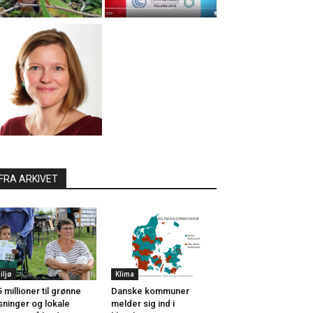
FRA ARKIVET
iljø
Klima
5 millioner til grønne
Danske kommuner
sninger og lokale
melder sig ind i