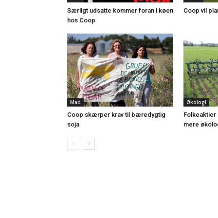
Særligt udsatte kommer foran i køen
Coop vil pla
hos Coop
Mad
Økologi
Coop skærper krav til bæredygtig
Folkeaktier
soja
mere økolo