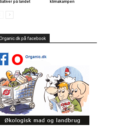
itiativer på landet
klimakampen
Organic.dk på facebook