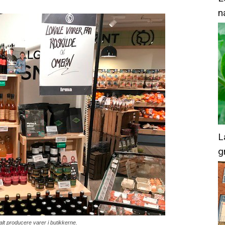
n
L
g
alt producere varer i butikkerne.