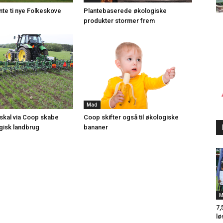
nte ti nye Folkeskove
Plantebaserede økologiske
produkter stormer frem
Mad
 skal via Coop skabe
Coop skifter også til økologiske
gisk landbrug
bananer
M
7,
lø