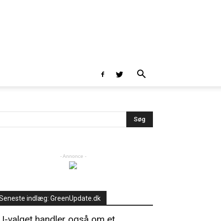
- Annonce -
Seneste indlæg: GreenUpdate.dk
U-valget handler også om et