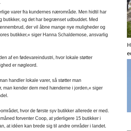
r
rlige varer fra kundernes nærområde. Men hidtil har
og butikker, og det har begrænset udbuddet. Med
gennembrud, der vil åbne mange nye muligheder og
 vores butikker,« siger Hanna Schaldemose, ansvarlig
H
e
n af en fødevareindustri, hvor lokale støtter
ighed er nøgleord.
man handler lokale varer, så støtter man
er, man kender dem med hænderne i jorden,« siger
del.
mrådet, hvor de første syv butikker allerede er med.
måned forventer Coop, at yderligere 15 butikker i
at idéen kan brede sig til andre områder i landet.