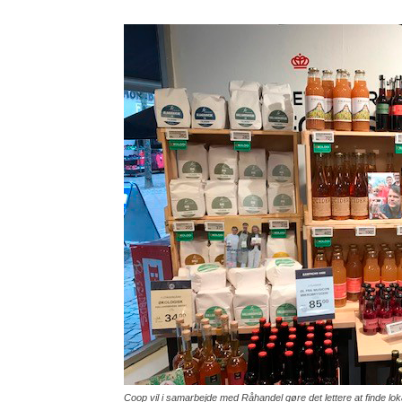
Coop vil i samarbejde med Råhandel gøre det lettere at finde lok