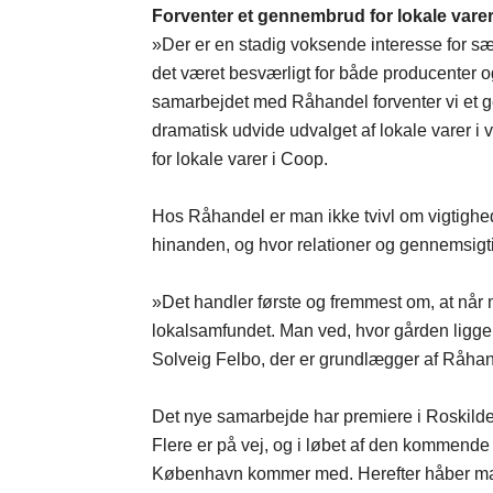
Forventer et gennembrud for lokale vare
»Der er en stadig voksende interesse for sæ
det været besværligt for både producenter 
samarbejdet med Råhandel forventer vi et 
dramatisk udvide udvalget af lokale varer i
for lokale varer i Coop.
Hos Råhandel er man ikke tvivl om vigtighede
hinanden, og hvor relationer og gennemsigt
»Det handler første og fremmest om, at når 
lokalsamfundet. Man ved, hvor gården ligg
Solveig Felbo, der er grundlægger af Råhan
Det nye samarbejde har premiere i Roskildeo
Flere er på vej, og i løbet af den kommende 
København kommer med. Herefter håber man, 