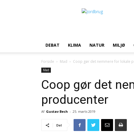
Jordbrug.dk
DEBAT
KLIMA
NATUR
MILJØ
Forside
Mad
Coop gør det nemmere for lokale 
Mad
Coop gør det ne
producenter
Af
Gustav Bech
-
25. marts 2019
Del