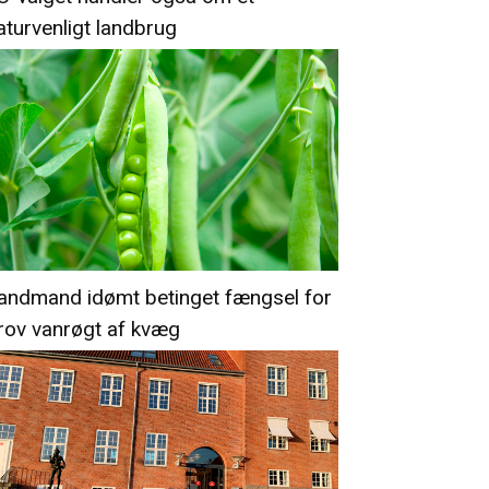
aturvenligt landbrug
andmand idømt betinget fængsel for
rov vanrøgt af kvæg