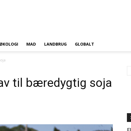
ØKOLOGI
MAD
LANDBRUG
GLOBALT
soja
v til bæredygtig soja
E