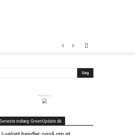
- Annonce -
Seneste indlæg: GreenUpdate.dk
U-valget handler også om et