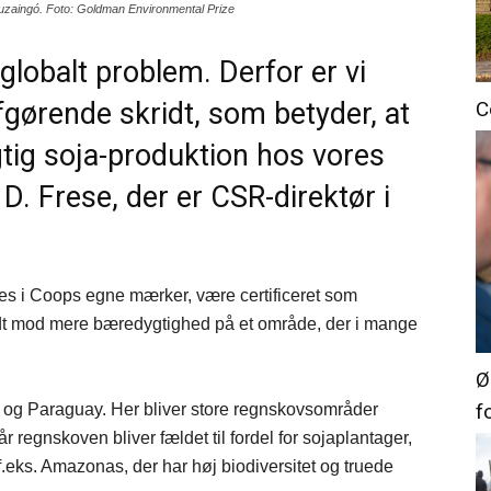
 Ituzaingó. Foto: Goldman Environmental Prize
globalt problem. Derfor er vi
afgørende skridt, som betyder, at
C
ig soja-produktion hos vores
 D. Frese, der er CSR-direktør i
es i Coops egne mærker, være certificeret som
idt mod mere bæredygtighed på et område, der i mange
Ø
f
na og Paraguay. Her bliver store regnskovsområder
Når regnskoven bliver fældet til fordel for sojaplantager,
.eks. Amazonas, der har høj biodiversitet og truede