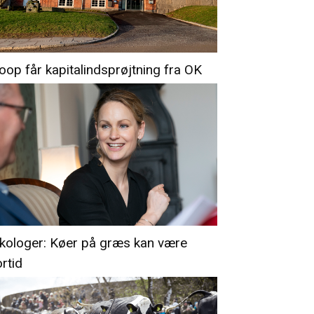
oop får kapitalindsprøjtning fra OK
kologer: Køer på græs kan være
ortid