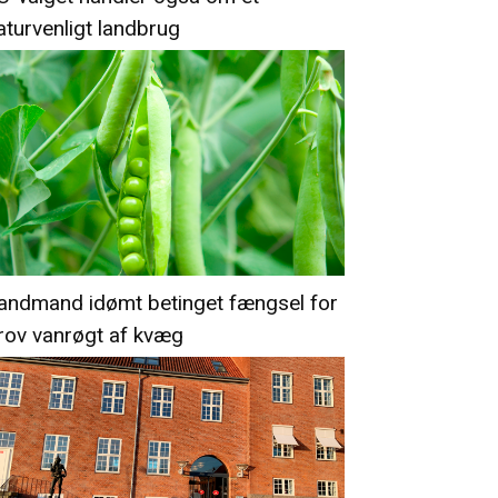
aturvenligt landbrug
andmand idømt betinget fængsel for
rov vanrøgt af kvæg