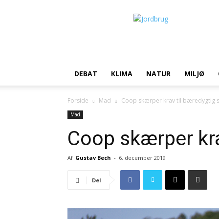
Jordbrug.dk
DEBAT
KLIMA
NATUR
MILJØ
Forside
Mad
Coop skærper krav til bæredygtig 
Mad
Coop skærper kra
Af
Gustav Bech
-
6. december 2019
Del