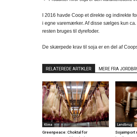
I 2016 havde Coop et direkte og indirekte for
i egne varemærker. Af disse sælges kun ca. 3
resten bruges til dyrefoder.
De skærpede krav til soja er en del af Coop
RELATEREDE ARTIKLER
MERE FRA JORDBR
Klima
Landbrug
Greenpeace: Choktal for
Sojaimport 