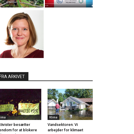
FRA ARKIVET
lima
Klima
tivister besætter
Vandsektoren: Vi
endom for at blokere
arbejder for klimaet