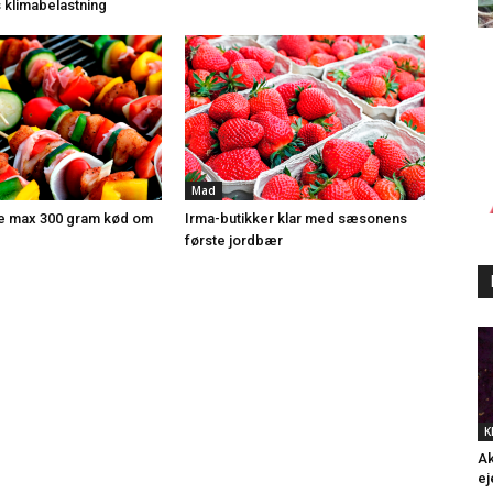
 klimabelastning
Mad
se max 300 gram kød om
Irma-butikker klar med sæsonens
første jordbær
K
Ak
ej