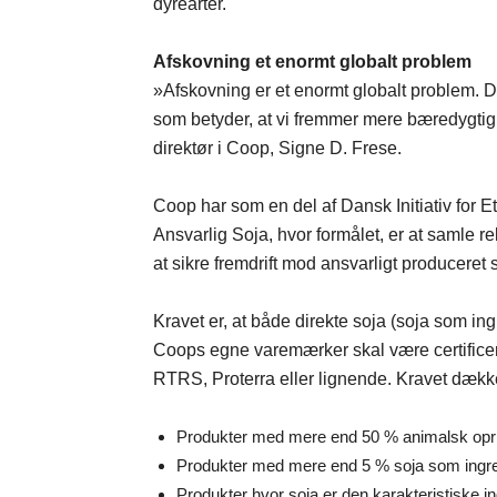
dyrearter.
Afskovning et enormt globalt problem
»Afskovning er et enormt globalt problem. Der
som betyder, at vi fremmer mere bæredygtig
direktør i Coop, Signe D. Frese.
Coop har som en del af Dansk Initiativ for E
Ansvarlig Soja, hvor formålet, er at samle r
at sikre fremdrift mod ansvarligt produceret 
Kravet er, at både direkte soja (soja som ing
Coops egne varemærker skal være certificeret
RTRS, Proterra eller lignende. Kravet dækk
Produkter med mere end 50 % animalsk oprin
Produkter med mere end 5 % soja som ingr
Produkter hvor soja er den karakteristiske i