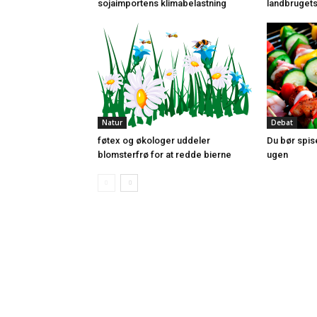
sojaimportens klimabelastning
landbrugets
Natur
Debat
føtex og økologer uddeler
Du bør spi
blomsterfrø for at redde bierne
ugen