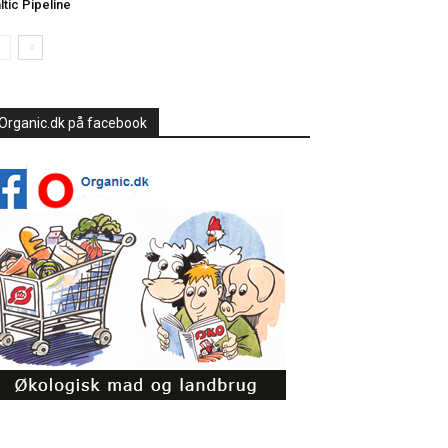
ltic Pipeline
Organic.dk på facebook