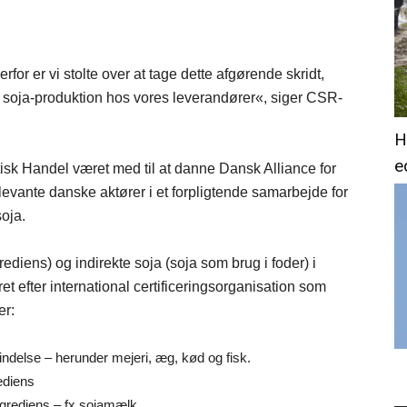
for er vi stolte over at tage dette afgørende skridt,
 soja-produktion hos vores leverandører«, siger CSR-
H
e
tisk Handel været med til at danne Dansk Alliance for
elevante danske aktører i et forpligtende samarbejde for
soja.
rediens) og indirekte soja (soja som brug i foder) i
 efter international certificeringsorganisation som
er:
delse – herunder mejeri, æg, kød og fisk.
ediens
ngrediens – fx sojamælk.