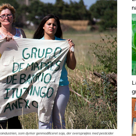
n
L
g
oindustrien, som dyrker genmodificeret soja, der oversprøjtes med pesticider