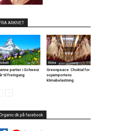
FRA ARKIVET
lobalt
Klima
ønne partier i Schweiz
Greenpeace: Choktal for
år til fremgang
sojaimportens
klimabelastning
Organic.dk på facebook