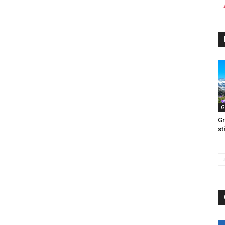
G
Gr
st