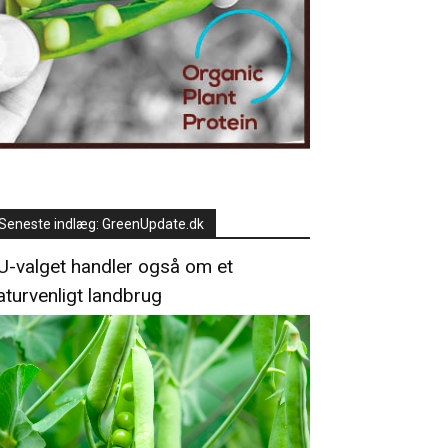
Seneste indlæg: GreenUpdate.dk
U-valget handler også om et
aturvenligt landbrug