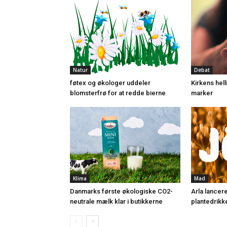
Natur
Debat
føtex og økologer uddeler
Kirkens hel
blomsterfrø for at redde bierne
marker
Klima
Mad
Danmarks første økologiske CO2-
Arla lancer
neutrale mælk klar i butikkerne
plantedrikk