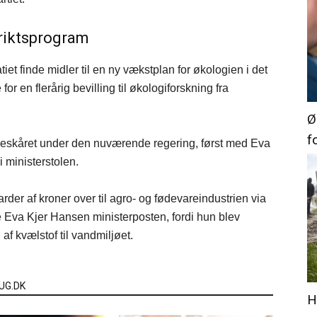
triktsprogram
et finde midler til en ny vækstplan for økologien i det
 en flerårig bevilling til økologiforskning fra
Ø
f
 beskåret under den nuværende regering, først med Eva
 ministerstolen.
rder af kroner over til agro- og fødevareindustrien via
Eva Kjer Hansen ministerposten, fordi hun blev
 af kvælstof til vandmiljøet.
UG.DK
H