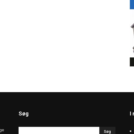
Søg
I
øge