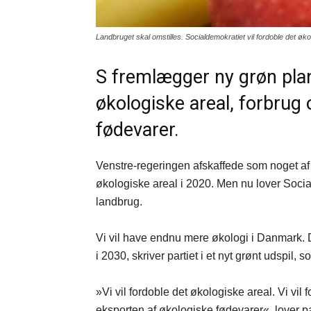
Landbruget skal omstilles. Socialdemokratiet vil fordoble det øk
S fremlægger ny grøn plan
økologiske areal, forbrug
fødevarer.
Venstre-regeringen afskaffede som noget af
økologiske areal i 2020. Men nu lover Social
landbrug.
Vi vil have endnu mere økologi i Danmark. De
i 2030, skriver partiet i et nyt grønt udspil,
»Vi vil fordoble det økologiske areal. Vi vil
eksporten af økologiske fødevarer«, lover pa