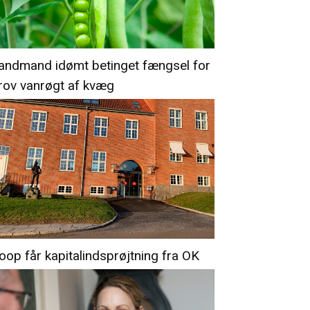
andmand idømt betinget fængsel for
rov vanrøgt af kvæg
oop får kapitalindsprøjtning fra OK