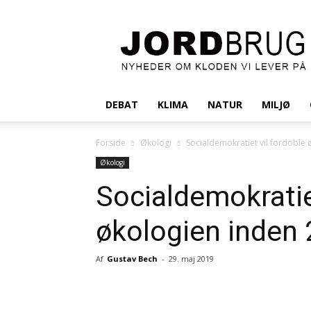
Jordbrug.dk
DEBAT
KLIMA
NATUR
MILJØ
Forside
Økologi
Socialdemokratiet vil fordoble
Økologi
Socialdemokratie
økologien inden
Af
Gustav Bech
-
29. maj 2019
Del