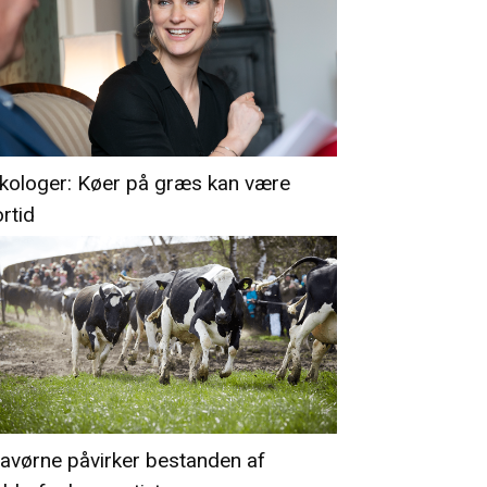
kologer: Køer på græs kan være
ortid
avørne påvirker bestanden af