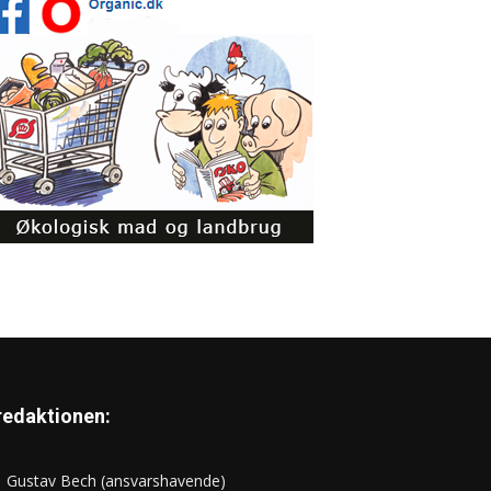
 redaktionen:
Gustav Bech (ansvarshavende)