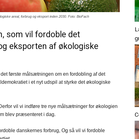
ologiske areal, forbrug og eksport inden 2030. Foto: BioFach
L
, som vil fordoble det
g
 og eksporten af økologiske
 det første målsætningen om en fordobling af det
demokratiet i et nyt udspil at styrke det økologiske
rfor vil vi indføre tre nye målsætninger for økologien
C
 som blev præsenteret i dag.
 fordoble danskernes forbrug, Og så vil vi fordoble
rtiet.