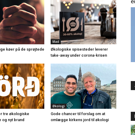
e
Mad
lige køer på de sprøjtede
Økologiske spisesteder leverer
take-away under corona-krisen
Økologi
er tre økologiske
Gode chancer til forslag om at
e og nyt brand
omlægge kirkens jord til økologi