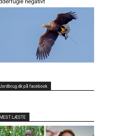
dderfugle negativt
Jordbrug.dk på facebook
MEST LÆSTE