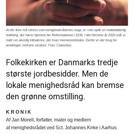
At der ikke må rokkes ved menighedsrådenes magt, er i min optik en middelalderlig
holdning, der hører hjemme før Reformationen i 1536. I det Herrens år 2020 står vi
midt i en alvorlig klimakrise, der truer menneskeheden. Derfor er der brug for
ændringer i kirkens struktur. Foto: Colourbox
Folkekirken er Danmarks tredje
største jordbesidder. Men de
lokale menighedsråd kan bremse
den grønne omstilling.
K R O N I K
Af Jan Morell, forfatter, maler og medlem
af menighedsrådet ved Sct. Johannes Kirke i Aarhus