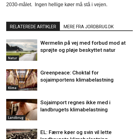
2030-målet. Ingen hellige køer må stå i vejen.
RELATEREDE ARTIKLER
MERE FRA JORDBRUG.DK
Wermelin på vej med forbud mod at
sprøjte og pløje beskyttet natur
Natur
Greenpeace: Choktal for
sojaimportens klimabelastning
Klima
Sojaimport regnes ikke med i
landbrugets klimabelastning
Landbrug
EL: Færre køer og svin vil lette