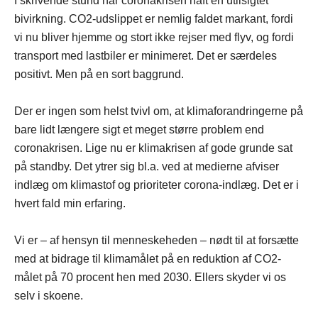
I skrivende stund har coronakrisen haft en utilsigtet
bivirkning. CO2-udslippet er nemlig faldet markant, fordi
vi nu bliver hjemme og stort ikke rejser med flyv, og fordi
transport med lastbiler er minimeret. Det er særdeles
positivt. Men på en sort baggrund.
Der er ingen som helst tvivl om, at klimaforandringerne på
bare lidt længere sigt et meget større problem end
coronakrisen. Lige nu er klimakrisen af gode grunde sat
på standby. Det ytrer sig bl.a. ved at medierne afviser
indlæg om klimastof og prioriteter corona-indlæg. Det er i
hvert fald min erfaring.
Vi er – af hensyn til menneskeheden – nødt til at forsætte
med at bidrage til klimamålet på en reduktion af CO2-
målet på 70 procent hen med 2030. Ellers skyder vi os
selv i skoene.