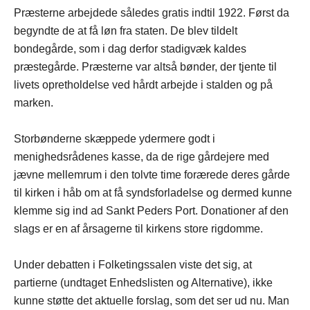
Præsterne arbejdede således gratis indtil 1922. Først da
begyndte de at få løn fra staten. De blev tildelt
bondegårde, som i dag derfor stadigvæk kaldes
præstegårde. Præsterne var altså bønder, der tjente til
livets opretholdelse ved hårdt arbejde i stalden og på
marken.
Storbønderne skæppede ydermere godt i
menighedsrådenes kasse, da de rige gårdejere med
jævne mellemrum i den tolvte time forærede deres gårde
til kirken i håb om at få syndsforladelse og dermed kunne
klemme sig ind ad Sankt Peders Port. Donationer af den
slags er en af årsagerne til kirkens store rigdomme.
Under debatten i Folketingssalen viste det sig, at
partierne (undtaget Enhedslisten og Alternative), ikke
kunne støtte det aktuelle forslag, som det ser ud nu. Man