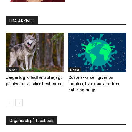
FRA ARKIVET
Debat
Debat
Jægerlogik: Indfør trofæjagt
Corona-krisen giver os
på ulve for at sikre bestanden
indblik i, hvordan vi redder
natur og miljø
Organic.dk på facebook