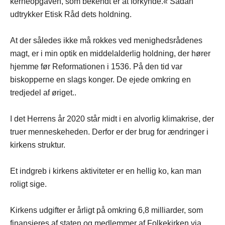
kerneopgaven, som bekendt er at forkynde.« Sådan
udtrykker Etisk Råd dets holdning.
At der således ikke må rokkes ved menighedsrådenes
magt, er i min optik en middelalderlig holdning, der hører
hjemme før Reformationen i 1536. På den tid var
biskopperne en slags konger. De ejede omkring en
tredjedel af øriget..
I det Herrens år 2020 står midt i en alvorlig klimakrise, der
truer menneskeheden. Derfor er der brug for ændringer i
kirkens struktur.
Et indgreb i kirkens aktiviteter er en hellig ko, kan man
roligt sige.
Kirkens udgifter er årligt på omkring 6,8 milliarder, som
finansieres af staten og medlemmer af Folkekirken via