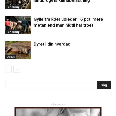
landbrugets klimabelastning
Landbrug
Gylle fra køer udleder 16 pct. mere
metan end man hidtil har troet
Landbrug
Dyret i din hverdag
Debat
- Annonce -