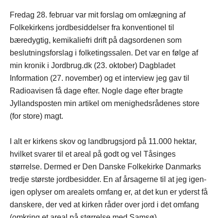
Fredag 28. februar var mit forslag om omlægning af
Folkekirkens jordbesiddelser fra konventionel til
bæredygtig, kemikaliefri drift på dagsordenen som
beslutningsforslag i folketingssalen. Det var en følge af
min kronik i Jordbrug.dk (23. oktober) Dagbladet
Information (27. november) og et interview jeg gav til
Radioavisen få dage efter. Nogle dage efter bragte
Jyllandsposten min artikel om menighedsrådenes store
(for store) magt.
I alt er kirkens skov og landbrugsjord på 11.000 hektar,
hvilket svarer til et areal på godt og vel Tåsinges
størrelse. Dermed er Den Danske Folkekirke Danmarks
tredje største jordbesidder. En af årsagerne til at jeg igen-
igen oplyser om arealets omfang er, at det kun er yderst få
danskere, der ved at kirken råder over jord i det omfang
(omkring et areal på størrelse med Samsø).