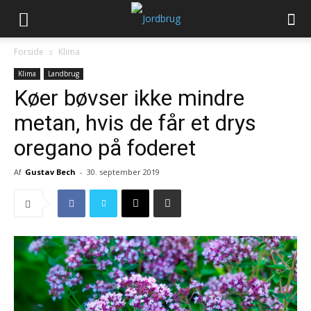
Forside
Klima
Klima
Landbrug
Køer bøvser ikke mindre
metan, hvis de får et drys
oregano på foderet
Af
Gustav Bech
-
30. september 2019