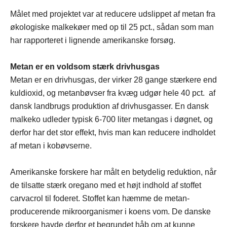
Målet med projektet var at reducere udslippet af metan fra
økologiske malkekøer med op til 25 pct., sådan som man
har rapporteret i lignende amerikanske forsøg.
Metan er en voldsom stærk drivhusgas
Metan er en drivhusgas, der virker 28 gange stærkere end
kuldioxid, og metanbøvser fra kvæg udgør hele 40 pct. af
dansk landbrugs produktion af drivhusgasser. En dansk
malkeko udleder typisk 6-700 liter metangas i døgnet, og
derfor har det stor effekt, hvis man kan reducere indholdet
af metan i kobøvserne.
Amerikanske forskere har målt en betydelig reduktion, når
de tilsatte stærk oregano med et højt indhold af stoffet
carvacrol til foderet. Stoffet kan hæmme de metan-
producerende mikroorganismer i koens vom. De danske
forskere havde derfor et begrundet håb om at kunne