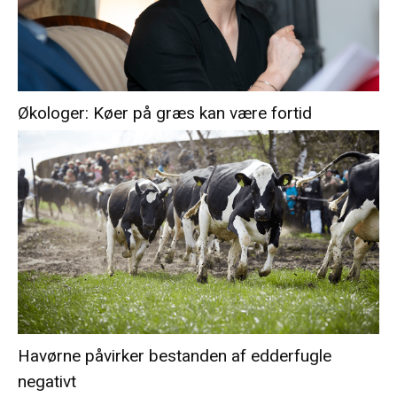
Økologer: Køer på græs kan være fortid
Havørne påvirker bestanden af edderfugle
negativt