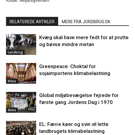
Kilde: Miljøstyrelsen
RELATEREDE ARTIKLER
MERE FRA JORDBRUG.DK
Kvæg skal have mere fedt for at prutte
og bøvse mindre metan
Landbrug
Greenpeace: Choktal for
sojaimportens klimabelastning
Klima
Global miljøbevægelse fejrede for
første gang Jordens Dag i 1970
Klima
EL: Færre køer og svin vil lette
landbrugets klimabelastning