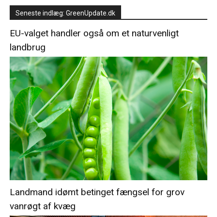
Seneste indlæg: GreenUpdate.dk
EU-valget handler også om et naturvenligt
landbrug
Landmand idømt betinget fængsel for grov
vanrøgt af kvæg