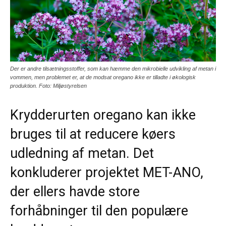
Der er andre tilsætningsstoffer, som kan hæmme den mikrobielle udvikling af metan i
vommen, men problemet er, at de modsat oregano ikke er tilladte i økologisk
produktion. Foto: Miljøstyrelsen
Krydderurten oregano kan ikke
bruges til at reducere køers
udledning af metan. Det
konkluderer projektet MET-ANO,
der ellers havde store
forhåbninger til den populære