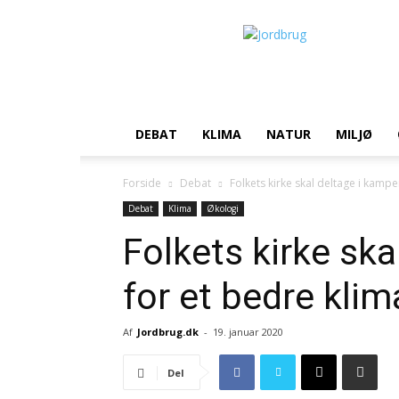
Jordbrug.dk
DEBAT
KLIMA
NATUR
MILJØ
Forside
Debat
Folkets kirke skal deltage i kampe
Debat
Klima
Økologi
Folkets kirke sk
for et bedre klim
Af
Jordbrug.dk
-
19. januar 2020
Del