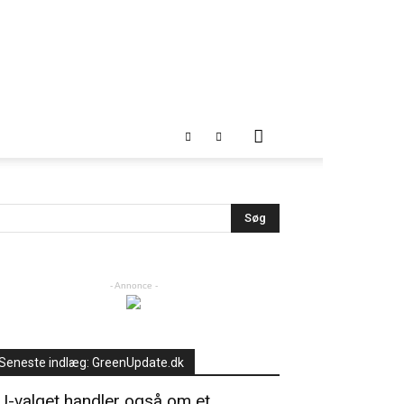
- Annonce -
Seneste indlæg: GreenUpdate.dk
U-valget handler også om et