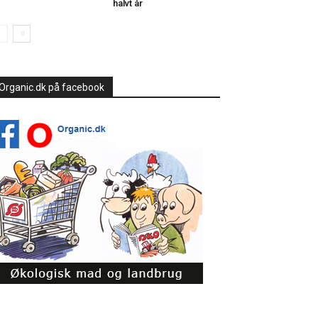
halvt år
Organic.dk på facebook