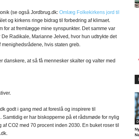
onik (se også Jordbrug.dk:
Omlæg Folkekirkens jord til
t og kirkens ringe bidrag til forbedring af klimaet.
gram for at fremlægge mine synspunkter. Det samme var
for De Radikale, Marianne Jelved, hvor hun udtrykte det
f menighedsrådene, hvis staten greb.
er danskere, at så få mennesker skalter og valter med
tiver.
.dk godt i gang med at foreslå og inspirere til
i. Samtidig er har biskopperne på et rådsmøde for nylig
D
ing af CO2 med 70 procent inden 2030. En buket roser til
Ny
.dk.
Na