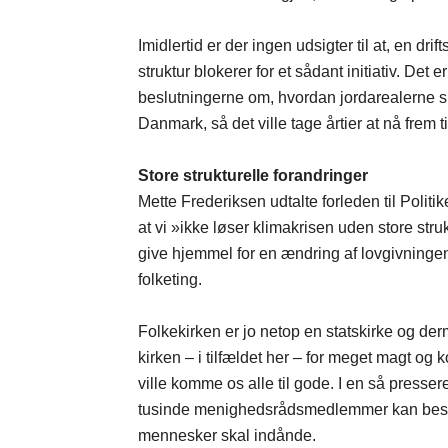
Imidlertid er der ingen udsigter til at, en d
struktur blokerer for et sådant initiativ. Det
beslutningerne om, hvordan jordarealerne s
Danmark, så det ville tage årtier at nå frem til
Store strukturelle forandringer
Mette Frederiksen udtalte forleden til Polit
at vi »ikke løser klimakrisen uden store st
give hjemmel for en ændring af lovgivningen
folketing.
Folkekirken er jo netop en statskirke og derm
kirken – i tilfældet her – for meget magt og k
ville komme os alle til gode. I en så presser
tusinde menighedsrådsmedlemmer kan bestem
mennesker skal indånde.