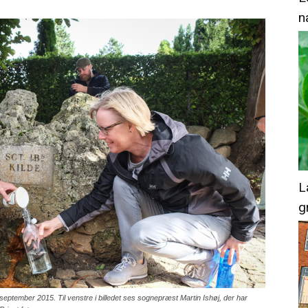
n
L
g
. september 2015. Til venstre i billedet ses sognepræst Martin Ishøj, der har