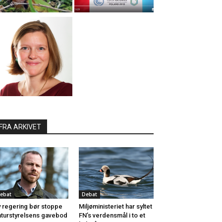
FRA ARKIVET
ebat
Debat
 regering bør stoppe
Miljøministeriet har syltet
turstyrelsens gavebod
FN’s verdensmål i to et