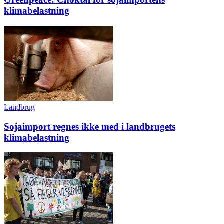
klimabelastning
Landbrug
Sojaimport regnes ikke med i landbrugets
klimabelastning