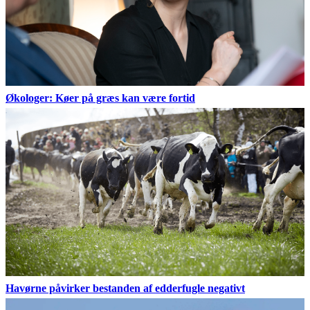
Økologer: Køer på græs kan være fortid
Havørne påvirker bestanden af edderfugle negativt