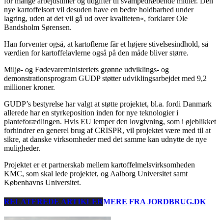
for mange arbejdstimer og udgifter til svampedræbende midler. Den
nye kartoffelsort vil desuden have en bedre holdbarhed under
lagring, uden at det vil gå ud over kvaliteten«, forklarer Ole
Bandsholm Sørensen.
Han forventer også, at kartoflerne får et højere stivelsesindhold, så
værdien for kartoffelavlerne også på den måde bliver større.
Miljø- og Fødevareministeriets grønne udviklings- og
demonstrationsprogram GUDP støtter udviklingsarbejdet med 9,2
millioner kroner.
GUDP’s bestyrelse har valgt at støtte projektet, bl.a. fordi Danmark
allerede har en styrkeposition inden for nye teknologier i
planteforædlingen. Hvis EU lemper den lovgivning, som i øjeblikket
forhindrer en generel brug af CRISPR, vil projektet være med til at
sikre, at danske virksomheder med det samme kan udnytte de nye
muligheder.
Projektet er et partnerskab mellem kartoffelmelsvirksomheden
KMC, som skal lede projektet, og Aalborg Universitet samt
Københavns Universitet.
RELATEREDE ARTIKLER
MERE FRA JORDBRUG.DK