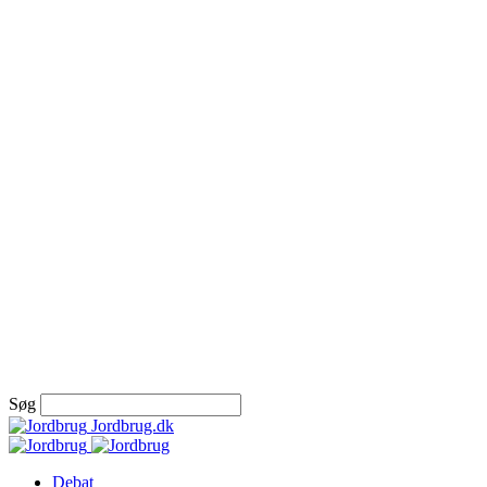
Søg
Jordbrug.dk
Debat