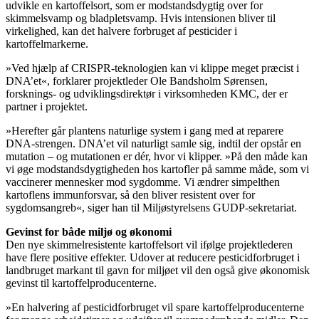
udvikle en kartoffelsort, som er modstandsdygtig over for
skimmelsvamp og bladpletsvamp. Hvis intensionen bliver til
virkelighed, kan det halvere forbruget af pesticider i
kartoffelmarkerne.
»Ved hjælp af CRISPR-teknologien kan vi klippe meget præcist i
DNA’et«, forklarer projektleder Ole Bandsholm Sørensen,
forsknings- og udviklingsdirektør i virksomheden KMC, der er
partner i projektet.
»Herefter går plantens naturlige system i gang med at reparere
DNA-strengen. DNA’et vil naturligt samle sig, indtil der opstår en
mutation – og mutationen er dér, hvor vi klipper. »På den måde kan
vi øge modstandsdygtigheden hos kartofler på samme måde, som vi
vaccinerer mennesker mod sygdomme. Vi ændrer simpelthen
kartoflens immunforsvar, så den bliver resistent over for
sygdomsangreb«, siger han til Miljøstyrelsens GUDP-sekretariat.
Gevinst for både miljø og økonomi
Den nye skimmelresistente kartoffelsort vil ifølge projektlederen
have flere positive effekter. Udover at reducere pesticidforbruget i
landbruget markant til gavn for miljøet vil den også give økonomisk
gevinst til kartoffelproducenterne.
»En halvering af pesticidforbruget vil spare kartoffelproducenterne