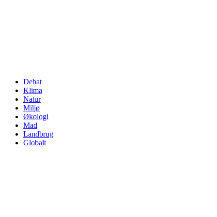
Debat
Klima
Natur
Miljø
Økologi
Mad
Landbrug
Globalt