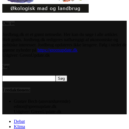
Om os
Jordbrug.dk er et grønt netmedie. Her kan du søge i alle artikler.
Helt gratis. Jordbrug.dk redigeres uafhængigt af økonomiske og
politiske interesser. Jordbrug opdateres ikke længere. Følg i stedet de
grønne nyheder på
https://greenupdate.dk
Udgiver: GreenUpdate.dk
Søg
I redaktionen:
Gustav Bech (ansvarshavende)
editor@greenupdate.dk
Udgiver: GreenUpdate.dk
Debat
Klima