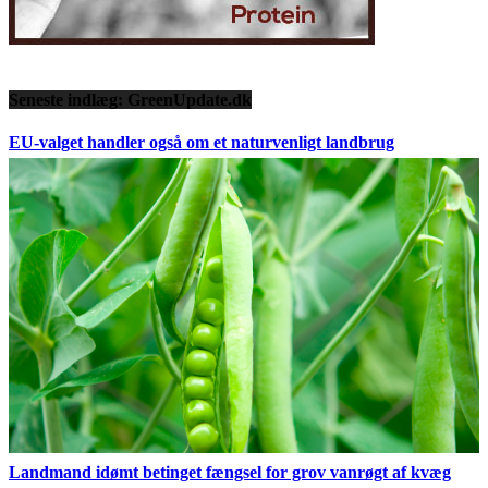
Seneste indlæg: GreenUpdate.dk
EU-valget handler også om et naturvenligt landbrug
Landmand idømt betinget fængsel for grov vanrøgt af kvæg