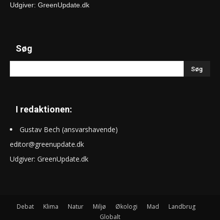
Udgiver: GreenUpdate.dk
Søg
I redaktionen:
Gustav Bech (ansvarshavende)
editor@greenupdate.dk
Udgiver: GreenUpdate.dk
Debat
Klima
Natur
Miljø
Økologi
Mad
Landbrug
Globalt