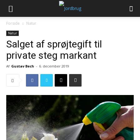
Forside
Natur
Natur
Salget af sprøjtegift til
private steg markant
Af
Gustav Bech
-
6. december 2019