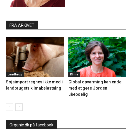
FRA ARKIVET
Landbrug
Klima
Sojaimport regnes ikke med i
Global opvarming kan ende
landbrugets klimabelastning
med at gøre Jorden
ubeboelig
Organic.dk på facebook