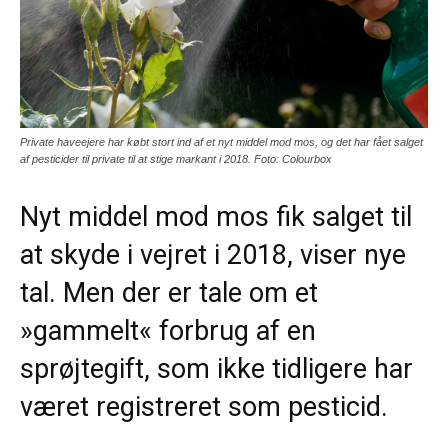
Private haveejere har købt stort ind af et nyt middel mod mos, og det har fået salget
af pesticider til private til at stige markant i 2018. Foto: Colourbox
Nyt middel mod mos fik salget til
at skyde i vejret i 2018, viser nye
tal. Men der er tale om et
»gammelt« forbrug af en
sprøjtegift, som ikke tidligere har
været registreret som pesticid.