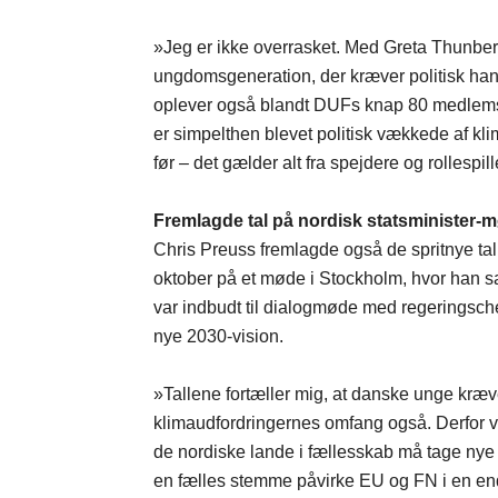
»Jeg er ikke overrasket. Med Greta Thunber
ungdomsgeneration, der kræver politisk han
oplever også blandt DUFs knap 80 medlemso
er simpelthen blevet politisk vækkede af kl
før – det gælder alt fra spejdere og rollespi
Fremlagde tal på nordisk statsminister-
Chris Preuss fremlagde også de spritnye tal 
oktober på et møde i Stockholm, hvor han
var indbudt til dialogmøde med regeringsch
nye 2030-vision.
»Tallene fortæller mig, at danske unge kræve
klimaudfordringernes omfang også. Derfor var
de nordiske lande i fællesskab må tage ny
en fælles stemme påvirke EU og FN i en end