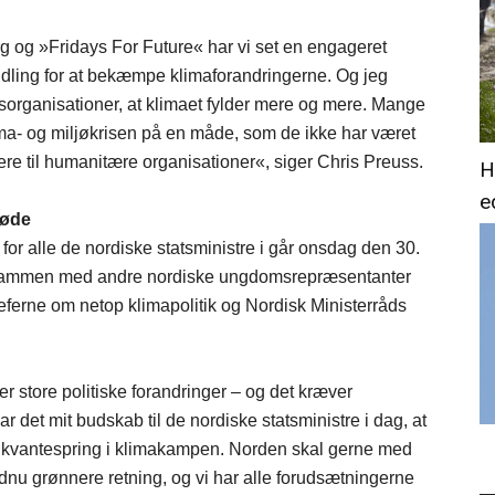
g og »Fridays For Future« har vi set en engageret
dling for at bekæmpe klimaforandringerne. Og jeg
rganisationer, at klimaet fylder mere og mere. Mange
ima- og miljøkrisen på en måde, som de ikke har været
llere til humanitære organisationer«, siger Chris Preuss.
H
e
møde
for alle de nordiske statsministre i går onsdag den 30.
 sammen med andre nordiske ungdomsrepræsentanter
eferne om netop klimapolitik og Nordisk Ministerråds
r store politiske forandringer – og det kræver
 det mit budskab til de nordiske statsministre i dag, at
e kvantespring i klimakampen. Norden skal gerne med
nu grønnere retning, og vi har alle forudsætningerne