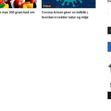
fr
Debat
se max 300 gram kød om
Corona-krisen giver os indblik i,
hvordan vi redder natur og miljø