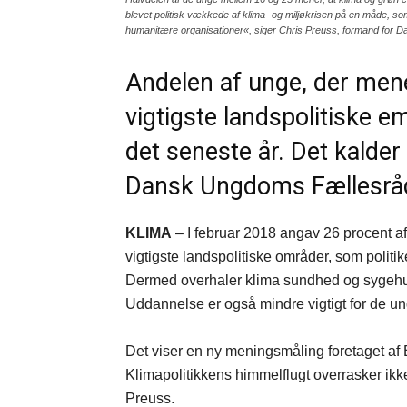
blevet politisk vækkede af klima- og miljøkrisen på en måde, som d
humanitære organisationer«, siger Chris Preuss, formand for 
Andelen af unge, der mener
vigtigste landspolitiske e
det seneste år. Det kalder
Dansk Ungdoms Fællesrå
KLIMA
– I februar 2018 angav 26 procent af 
vigtigste landspolitiske områder, som politike
Dermed overhaler klima sundhed og sygehus
Uddannelse er også mindre vigtigt for de un
Det viser en ny meningsmåling foretaget a
Klimapolitikkens himmelflugt overrasker i
Preuss.