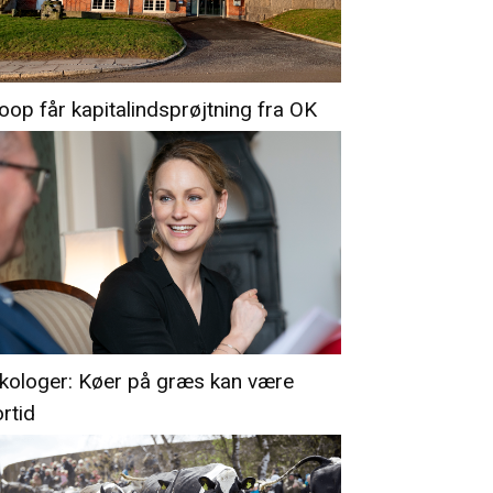
oop får kapitalindsprøjtning fra OK
kologer: Køer på græs kan være
ortid