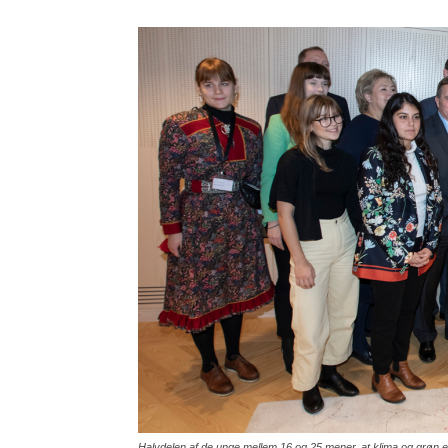
Halvdelen af de unge mellem 16 og 25 mener, at klima og grøn en