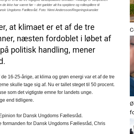
e ikke har været før – det gælder alt fra spejdere og rollespillere til
Dansk Ungdoms Fælllesråd. Foto: Ninni Andersson/Regeringskansliet
, at klimaet er et af de tre
C
mner, næsten fordoblet i løbet af
 på politisk handling, mener
d.
de 16-25-årige, at klima og grøn energi var et af de tre
rne skulle tage sig af. Nu er tallet steget til 50 procent.
e som det vigtigste emne for landets unge.
ge end tidligere.
Ø
f
f Epinion for Dansk Ungdoms Fællesråd.
kke formanden for Dansk Ungdoms Fællesråd, Chris