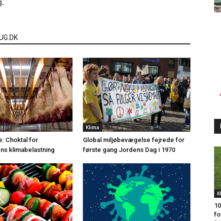
g.
UG.DK
Klima
 Choktal for
Global miljøbevægelse fejrede for
ns klimabelastning
første gang Jordens Dag i 1970
K
10
fo