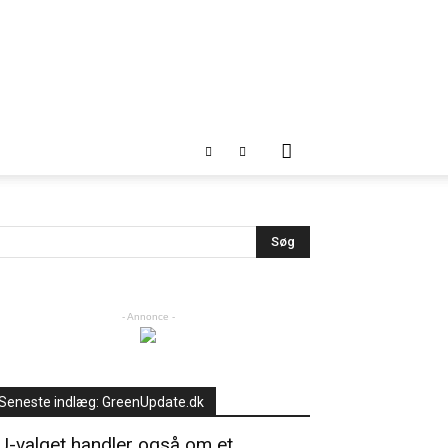
- Annonce -
Seneste indlæg: GreenUpdate.dk
U-valget handler også om et