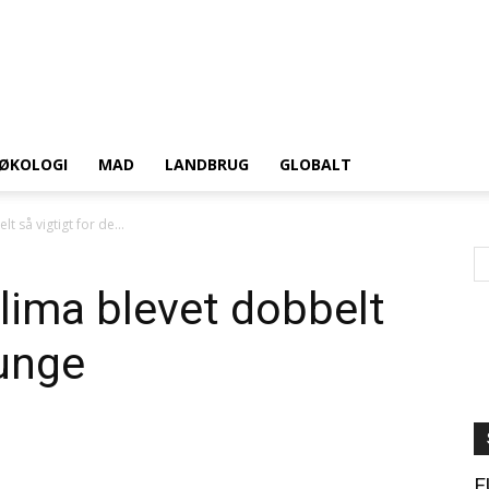
ØKOLOGI
MAD
LANDBRUG
GLOBALT
t så vigtigt for de...
klima blevet dobbelt
 unge
E