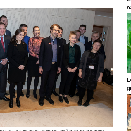
n
L
g
ergi er et af de tre vigtigste landspolitiske områder. »Mange er simpelthen