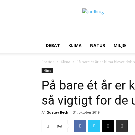
Jordbrug.dk
DEBAT
KLIMA
NATUR
MILJØ
Forside
Klima
På bare ét år er klima blevet dobbel
Klima
På bare ét år er 
så vigtigt for de
Af
Gustav Bech
-
31. oktober 2019
Del