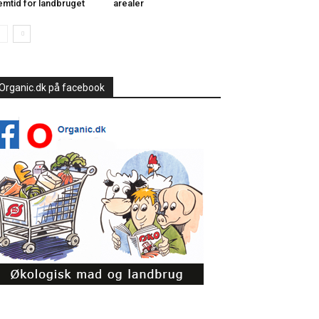
emtid for landbruget
arealer
Organic.dk på facebook