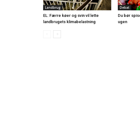
Landbrug
Debat
EL: Færre køer og svin vil lette
Du bør spi
landbrugets klimabelastning
ugen