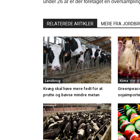
under 26 år er der foretaget en oversamplin
RELATEREDE ARTIKLER
MERE FRA JORDBR
Landbrug
Klima
Kvæg skal have mere fedt for at
Greenpeace:
prutte og bøvse mindre metan
sojaimporte