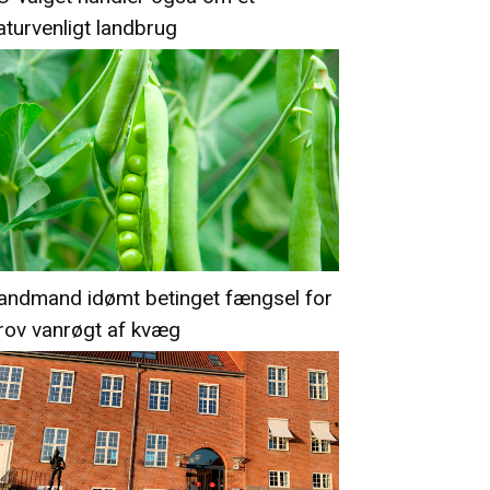
aturvenligt landbrug
andmand idømt betinget fængsel for
rov vanrøgt af kvæg