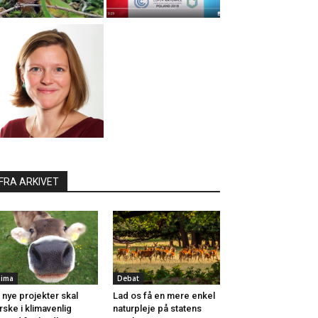
FRA ARKIVET
lima
Debat
 nye projekter skal
Lad os få en mere enkel
rske i klimavenlig
naturpleje på statens