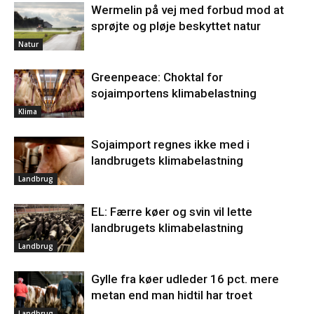
Wermelin på vej med forbud mod at
sprøjte og pløje beskyttet natur
Natur
Greenpeace: Choktal for
sojaimportens klimabelastning
Klima
Sojaimport regnes ikke med i
landbrugets klimabelastning
Landbrug
EL: Færre køer og svin vil lette
landbrugets klimabelastning
Landbrug
Gylle fra køer udleder 16 pct. mere
metan end man hidtil har troet
Landbrug