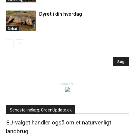
Dyret i din hverdag
Debat
- Annonce -
Seneste indlæg: GreenUpdate.dk
EU-valget handler også om et naturvenligt
landbrug