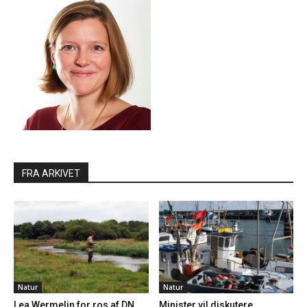
FRA ARKIVET
Natur
Natur
Lea Wermelin for ros af DN
Minister vil diskutere