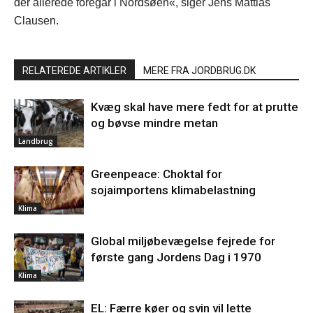
der allerede foregår i Nordsøen«, siger Jens Mattias
Clausen.
RELATEREDE ARTIKLER
MERE FRA JORDBRUG.DK
Kvæg skal have mere fedt for at prutte
og bøvse mindre metan
Landbrug
Greenpeace: Choktal for
sojaimportens klimabelastning
Klima
Global miljøbevægelse fejrede for
første gang Jordens Dag i 1970
Klima
EL: Færre køer og svin vil lette