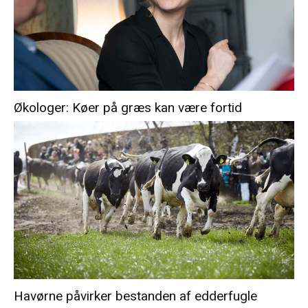
Økologer: Køer på græs kan være fortid
Havørne påvirker bestanden af edderfugle