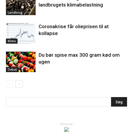
landbrugets klimabelastning
Landbrug
Coronakrise får olieprisen til at
kollapse
Klima
Du bør spise max 300 gram kød om
ugen
Debat
- Annonce -