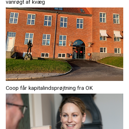
vanrøgt af kvæg
Coop får kapitalindsprøjtning fra OK