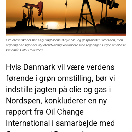
Fire olieselskaber har søgt søgt licens til nye olie- og gasprojekter i Norsøen, men
regering bør siger nej. Ny olieudvinding vil kollidere med regeringens egne ambitiøse
klimamål. Foto: Colourbox
Hvis Danmark vil være verdens
førende i grøn omstilling, bør vi
indstille jagten på olie og gas i
Nordsøen, konkluderer en ny
rapport fra Oil Change
International i samarbejde med