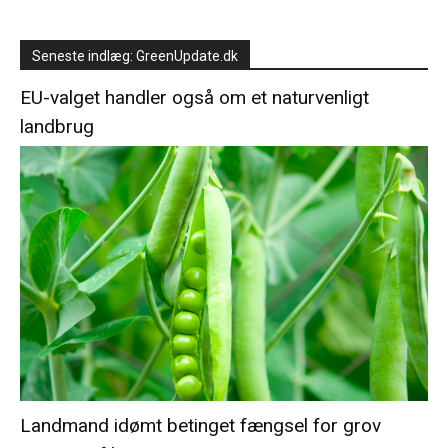
Seneste indlæg: GreenUpdate.dk
EU-valget handler også om et naturvenligt
landbrug
Landmand idømt betinget fængsel for grov