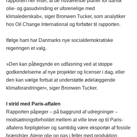
rapporten her viser, at de nuværende planer for dansk
olie- og gasudvinding er uforenelige med
klimalederskab«, siger Bronwen Tucker, som analytiker
hos Oil Change International og forfatter til rapporten.
Ifølge ham har Danmarks nye socialdemokratiske
regeringen et valg.
»Den kan påbegynde en udfasning ved at stoppe
godkendelserne af nye projekter og licenser i dag, eller
den kan vælge fortsat at understøtte ødelæggende
klimaforandringer«, siger Bronwen Tucker.
I strid med Paris-aftalen
Rapporten påpeger – på baggrund af udregninger –
modsætningsforholdet mellem at ville leve op til Paris-
aftalens forpligtelser og samtidig være eksportør af fossile
brændsler. Alene olie og gas i felter med produktion