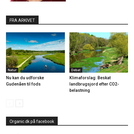
FRA ARKIVET
Natur
Debat
Nu kan du udforske
Klimaforslag: Beskat
Gudenåen til fods
landbrugsjord efter CO2-
belastning
Organic.dk på facebook