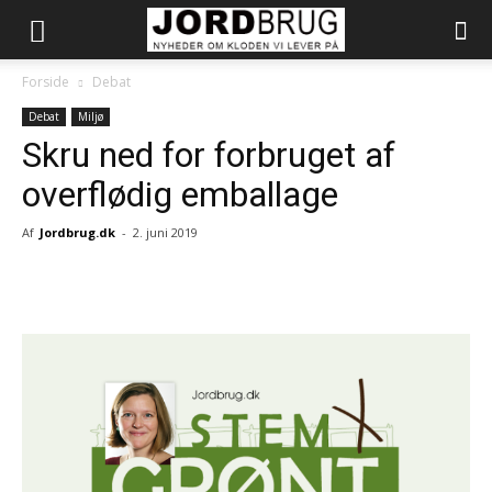
Forside
Debat
Debat
Miljø
Skru ned for forbruget af
overflødig emballage
Af
Jordbrug.dk
-
2. juni 2019