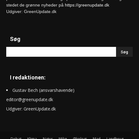
stedet de grønne nyheder på
https://greenupdate.dk
Udgiver: GreenUpdate.dk
Søg
I redaktionen:
Gustav Bech (ansvarshavende)
editor@greenupdate.dk
Udgiver: GreenUpdate.dk
Debat
Klima
Natur
Miljø
Økologi
Mad
Landbrug