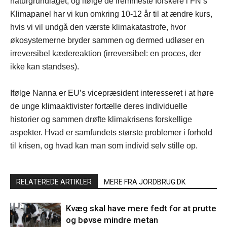
naturgrundlaget, og ifølge de fremmeste forskere i FN’s
Klimapanel har vi kun omkring 10-12 år til at ændre kurs,
hvis vi vil undgå den værste klimakatastrofe, hvor
økosystemerne bryder sammen og dermed udløser en
irreversibel kædereaktion (irreversibel: en proces, der
ikke kan standses).
Ifølge Nanna er EU’s vicepræsident interesseret i at høre
de unge klimaaktivister fortælle deres individuelle
historier og sammen drøfte klimakrisens forskellige
aspekter. Hvad er samfundets største problemer i forhold
til krisen, og hvad kan man som individ selv stille op.
RELATEREDE ARTIKLER
MERE FRA JORDBRUG.DK
Kvæg skal have mere fedt for at prutte
og bøvse mindre metan