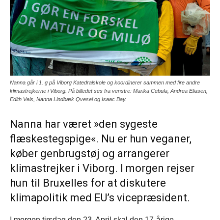
Nanna går i 1. g på Viborg Katedralskole og koordinerer sammen med fire andre
klimastrejkerne i Viborg. På billedet ses fra venstre: Marika Cebula, Andrea Eliasen,
Edith Vels, Nanna Lindbæk Qvesel og Isaac Bay.
Nanna har været »den sygeste
flæskestegspige«. Nu er hun veganer,
køber genbrugstøj og arrangerer
klimastrejker i Viborg. I morgen rejser
hun til Bruxelles for at diskutere
klimapolitik med EU’s vicepræsident.
I morgen tirsdag den 23. April skal den 17-årige