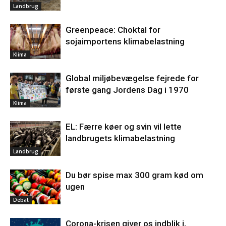
Landbrug
Greenpeace: Choktal for
sojaimportens klimabelastning
Klima
Global miljøbevægelse fejrede for
første gang Jordens Dag i 1970
Klima
EL: Færre køer og svin vil lette
landbrugets klimabelastning
Landbrug
Du bør spise max 300 gram kød om
ugen
Debat
Corona-krisen giver os indblik i,