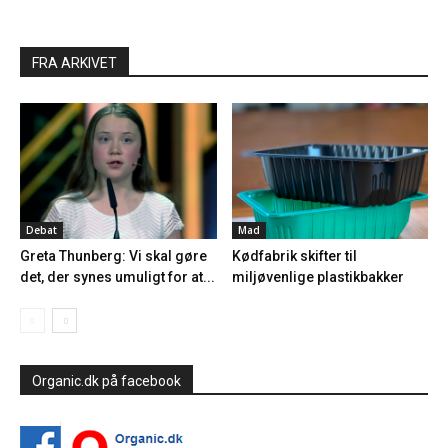
FRA ARKIVET
Debat
Mad
Greta Thunberg: Vi skal gøre
Kødfabrik skifter til
det, der synes umuligt for at...
miljøvenlige plastikbakker
Organic.dk på facebook