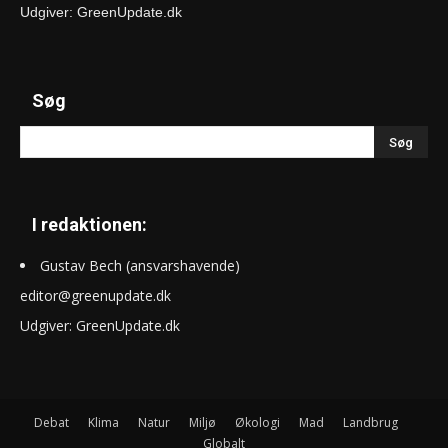
Udgiver: GreenUpdate.dk
Søg
I redaktionen:
Gustav Bech (ansvarshavende)
editor@greenupdate.dk
Udgiver: GreenUpdate.dk
Debat
Klima
Natur
Miljø
Økologi
Mad
Landbrug
Globalt