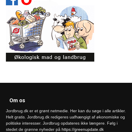
Om os
Jordbrug.dk er et grønt netmedie. Her kan du søge i alle artikler.
Helt gratis. Jordbrug.dk redigeres uafhængigt af økonomiske og
politiske interesser. Jordbrug opdateres ikke længere. Følg i
stedet de grønne nyheder på
https://greenupdate.dk