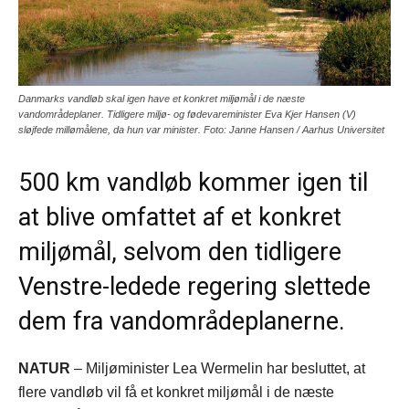
Danmarks vandløb skal igen have et konkret miljømål i de næste
vandområdeplaner. Tidligere miljø- og fødevareminister Eva Kjer Hansen (V)
sløjfede millømålene, da hun var minister. Foto: Janne Hansen / Aarhus Universitet
500 km vandløb kommer igen til
at blive omfattet af et konkret
miljømål, selvom den tidligere
Venstre-ledede regering slettede
dem fra vandområdeplanerne.
NATUR
– Miljøminister Lea Wermelin har besluttet, at
flere vandløb vil få et konkret miljømål i de næste