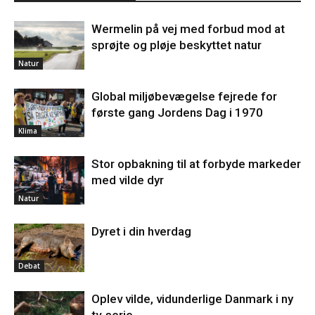
Wermelin på vej med forbud mod at
sprøjte og pløje beskyttet natur
Natur
Global miljøbevægelse fejrede for
første gang Jordens Dag i 1970
Klima
Stor opbakning til at forbyde markeder
med vilde dyr
Natur
Dyret i din hverdag
Debat
Oplev vilde, vidunderlige Danmark i ny