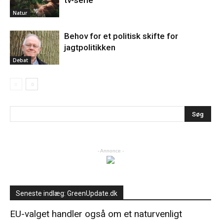
tv-serie
Natur
Behov for et politisk skifte for
jagtpolitikken
Debat
- Annonce -
Seneste indlæg: GreenUpdate.dk
EU-valget handler også om et naturvenligt