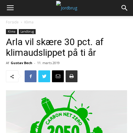
Forside
Klima
Klima
Landbrug
Arla vil skære 30 pct. af
klimaudslippet på ti år
Af
Gustav Bech
-
11. marts 2019