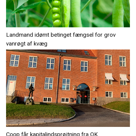
Landmand idømt betinget fængsel for grov
vanrøgt af kvæg
Coop får kapitalindsprøjtning fra OK