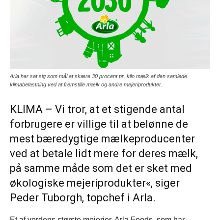
Arla har sat sig som mål at skære 30 procent pr. kilo mælk af den samlede
klimabelastning ved at fremstille mælk og andre mejeriprodukter.
KLIMA – Vi tror, at et stigende antal
forbrugere er villige til at belønne de
mest bæredygtige mælkeproducenter
ved at betale lidt mere for deres mælk,
på samme måde som det er sket med
økologiske mejeriprodukter«, siger
Peder Tuborgh, topchef i Arla.
Et af verdens største mejerier, Arla Foods, som har