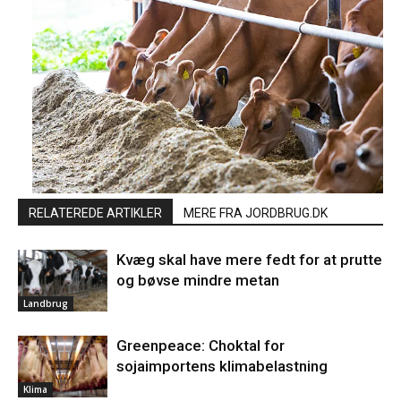
RELATEREDE ARTIKLER
MERE FRA JORDBRUG.DK
Kvæg skal have mere fedt for at prutte
og bøvse mindre metan
Landbrug
Greenpeace: Choktal for
sojaimportens klimabelastning
Klima