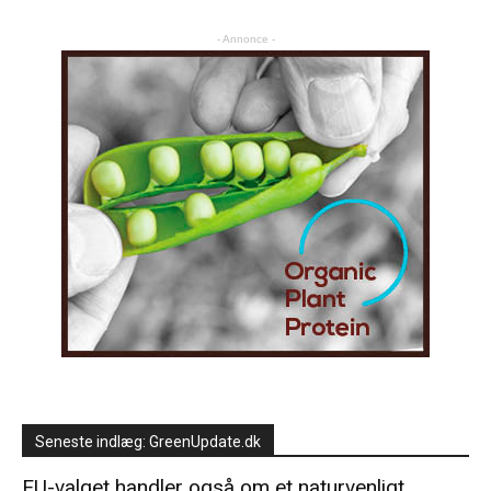
- Annonce -
Seneste indlæg: GreenUpdate.dk
EU-valget handler også om et naturvenligt