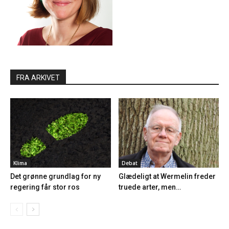
FRA ARKIVET
Klima
Debat
Det grønne grundlag for ny
Glædeligt at Wermelin freder
regering får stor ros
truede arter, men…