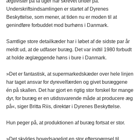
ægtivister på få uger har skrevet under på.
Underskriftsindsamlingen er startet af Dyrenes
Beskyttelse, som mener, at tiden nu er moden til at
genindføre forbuddet mod burhøns i Danmark.
Samtlige store detailkæder har i løbet af de sidste par år
meldt ud, at de udfaser buræg. Det var indtil 1980 forbudt
at holde æglæggende høns i bure i Danmark.
»Det er fantastisk, at supermarkedskæder over hele linjen
har taget ansvar for dyrevelfærden og givet buræggene
én på skallen. Det har gjort en rigtig stor forskel for mange
dyr, for buræg er en utidssvarende måde at producere æg
på«, siger Britta Riis, direktør i Dyrenes Beskyttelse.
Hun peger på, at produktionen af buræg fortsat er stor.
»Det skyldes hovedsageligt en stor efterspørgsel til