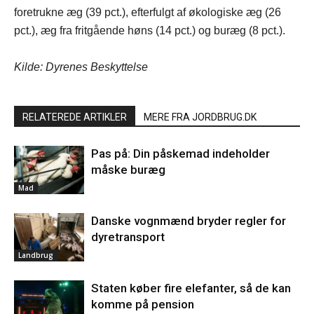
foretrukne æg (39 pct.), efterfulgt af økologiske æg (26
pct.), æg fra fritgående høns (14 pct.) og buræg (8 pct.).
Kilde: Dyrenes Beskyttelse
RELATEREDE ARTIKLER
MERE FRA JORDBRUG.DK
Pas på: Din påskemad indeholder
måske buræg
Mad
Danske vognmænd bryder regler for
dyretransport
Landbrug
Staten køber fire elefanter, så de kan
komme på pension