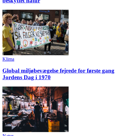
beskyttet natur
Klima
Global miljøbevægelse fejrede for første gang
Jordens Dag i 1970
Natur