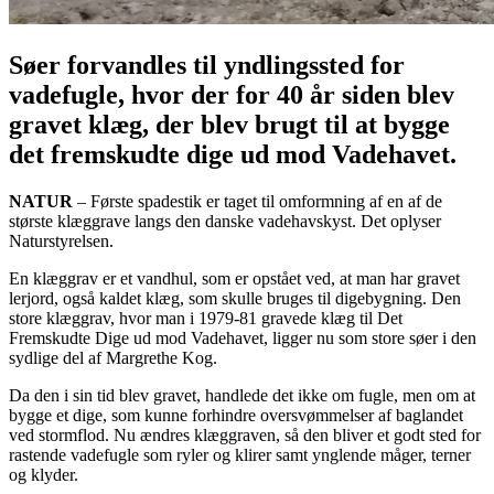
Søer forvandles til yndlingssted for
vadefugle, hvor der for 40 år siden blev
gravet klæg, der blev brugt til at bygge
det fremskudte dige ud mod Vadehavet.
NATUR
– Første spadestik er taget til omformning af en af de
største klæggrave langs den danske vadehavskyst. Det oplyser
Naturstyrelsen.
En klæggrav er et vandhul, som er opstået ved, at man har gravet
lerjord, også kaldet klæg, som skulle bruges til digebygning. Den
store klæggrav, hvor man i 1979-81 gravede klæg til Det
Fremskudte Dige ud mod Vadehavet, ligger nu som store søer i den
sydlige del af Margrethe Kog.
Da den i sin tid blev gravet, handlede det ikke om fugle, men om at
bygge et dige, som kunne forhindre oversvømmelser af baglandet
ved stormflod. Nu ændres klæggraven, så den bliver et godt sted for
rastende vadefugle som ryler og klirer samt ynglende måger, terner
og klyder.