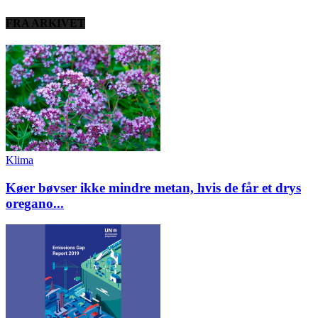
FRA ARKIVET
Klima
Køer bøvser ikke mindre metan, hvis de får et drys
oregano...