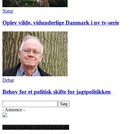
Natur
Oplev vilde, vidunderlige Danmark i ny tv-serie
Debat
Behov for et politisk skifte for jagtpolitikken
- Annonce -
Seneste indlæg: GreenUpdate.dk