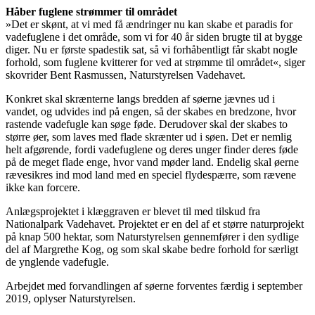
Håber fuglene strømmer til området
»Det er skønt, at vi med få ændringer nu kan skabe et paradis for
vadefuglene i det område, som vi for 40 år siden brugte til at bygge
diger. Nu er første spadestik sat, så vi forhåbentligt får skabt nogle
forhold, som fuglene kvitterer for ved at strømme til området«, siger
skovrider Bent Rasmussen, Naturstyrelsen Vadehavet.
Konkret skal skrænterne langs bredden af søerne jævnes ud i
vandet, og udvides ind på engen, så der skabes en bredzone, hvor
rastende vadefugle kan søge føde. Derudover skal der skabes to
større øer, som laves med flade skrænter ud i søen. Det er nemlig
helt afgørende, fordi vadefuglene og deres unger finder deres føde
på de meget flade enge, hvor vand møder land. Endelig skal øerne
rævesikres ind mod land med en speciel flydespærre, som rævene
ikke kan forcere.
Anlægsprojektet i klæggraven er blevet til med tilskud fra
Nationalpark Vadehavet. Projektet er en del af et større naturprojekt
på knap 500 hektar, som Naturstyrelsen gennemfører i den sydlige
del af Margrethe Kog, og som skal skabe bedre forhold for særligt
de ynglende vadefugle.
Arbejdet med forvandlingen af søerne forventes færdig i september
2019, oplyser Naturstyrelsen.