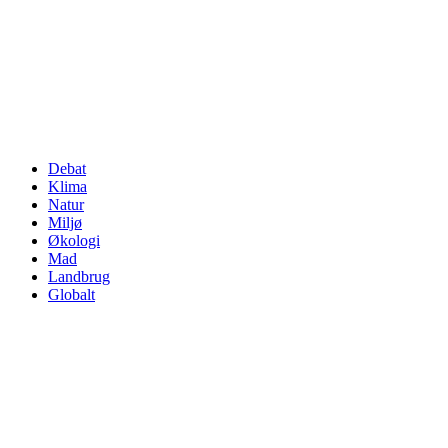
Debat
Klima
Natur
Miljø
Økologi
Mad
Landbrug
Globalt