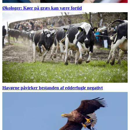
Økologer: Køer på græs kan være fortid
Havørne påvirker bestanden af edderfugle negativt