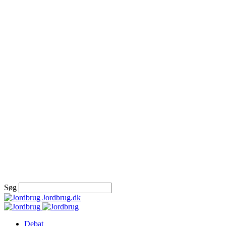
Søg
Jordbrug.dk
Debat