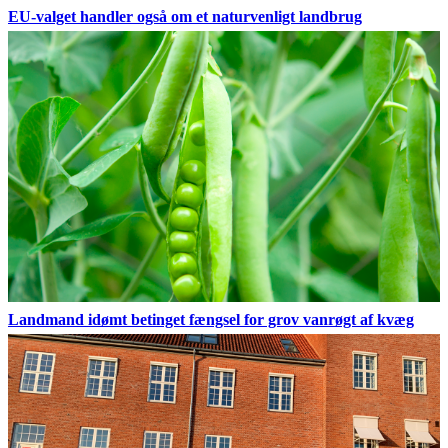
EU-valget handler også om et naturvenligt landbrug
Landmand idømt betinget fængsel for grov vanrøgt af kvæg