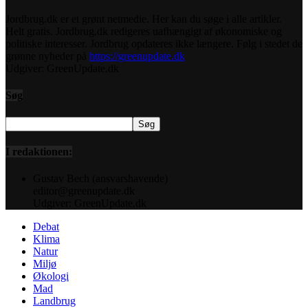
Jordbrug.dk er et grønt netmedie. Her kan du søge i alle artikler.
Helt gratis. Jordbrug.dk redigeres uafhængigt af økonomiske og
politiske interesser. Jordbrug opdateres ikke længere. Følg i stedet de
grønne nyheder på
https://greenupdate.dk
Udgiver: GreenUpdate.dk
Søg
I redaktionen:
Gustav Bech (ansvarshavende)
editor@greenupdate.dk
Udgiver: GreenUpdate.dk
Debat
Klima
Natur
Miljø
Økologi
Mad
Landbrug