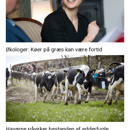
Økologer: Køer på græs kan være fortid
Havørne påvirker bestanden af edderfugle