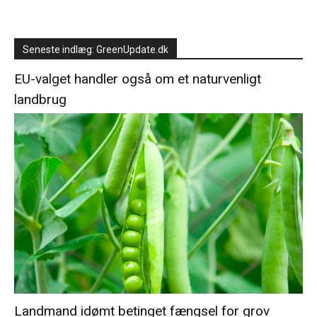
Seneste indlæg: GreenUpdate.dk
EU-valget handler også om et naturvenligt
landbrug
Landmand idømt betinget fængsel for grov