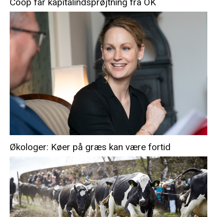
Coop får kapitalindsprøjtning fra OK
Økologer: Køer på græs kan være fortid