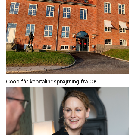
Coop får kapitalindsprøjtning fra OK