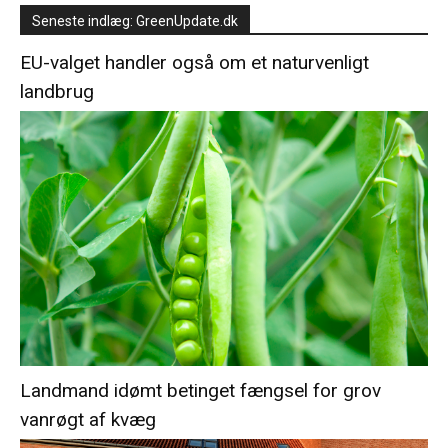
Seneste indlæg: GreenUpdate.dk
EU-valget handler også om et naturvenligt
landbrug
Landmand idømt betinget fængsel for grov
vanrøgt af kvæg