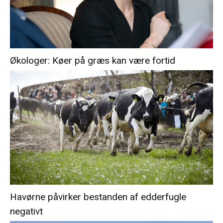
Økologer: Køer på græs kan være fortid
Havørne påvirker bestanden af edderfugle
negativt