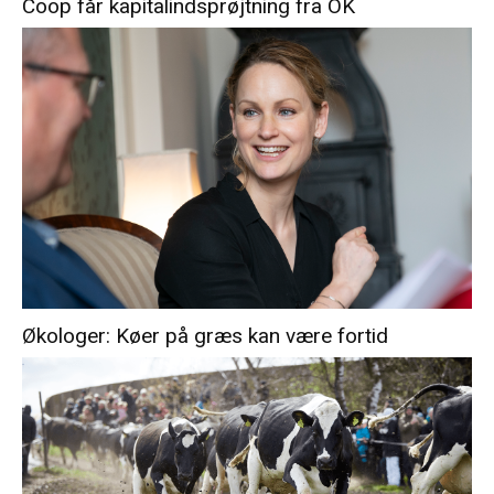
Coop får kapitalindsprøjtning fra OK
Økologer: Køer på græs kan være fortid