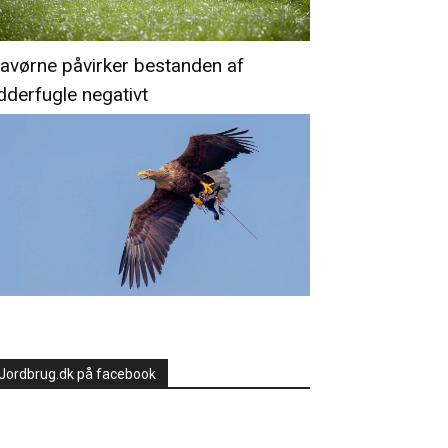
avørne påvirker bestanden af
dderfugle negativt
Jordbrug.dk på facebook