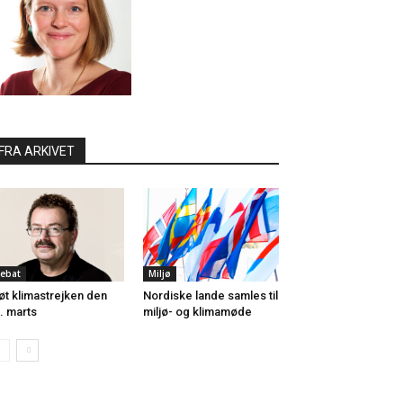
FRA ARKIVET
ebat
Miljø
øt klimastrejken den
Nordiske lande samles til
. marts
miljø- og klimamøde