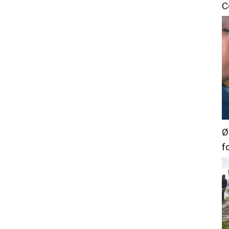
C
Ø
f