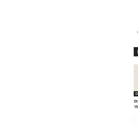
D
St
15