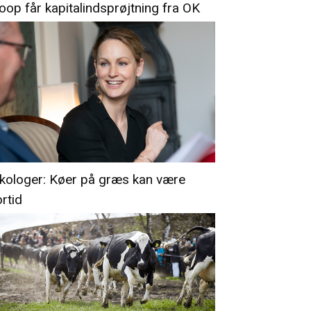
oop får kapitalindsprøjtning fra OK
kologer: Køer på græs kan være
ortid