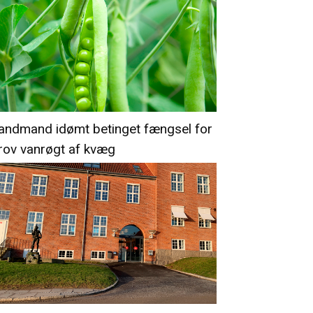
andmand idømt betinget fængsel for
rov vanrøgt af kvæg