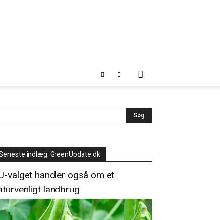
Seneste indlæg: GreenUpdate.dk
U-valget handler også om et
aturvenligt landbrug